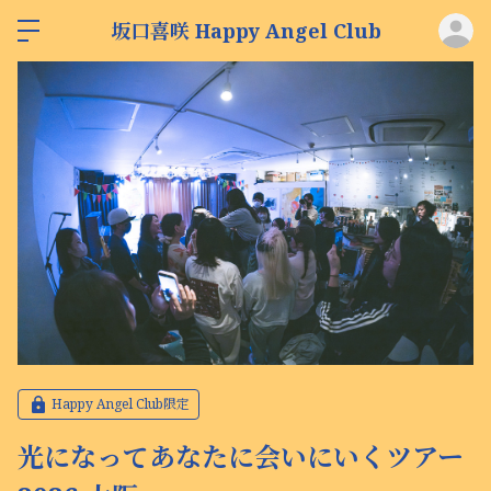
ロ
坂口喜咲 Happy Angel Club
Happy Angel Club限定
光になってあなたに会いにいくツアー