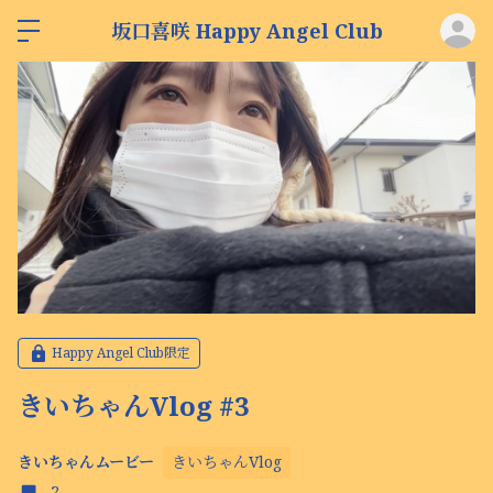
ロ
坂口喜咲 Happy Angel Club
Happy Angel Club限定
きいちゃんVlog #3
きいちゃんVlog
きいちゃんムービー
2